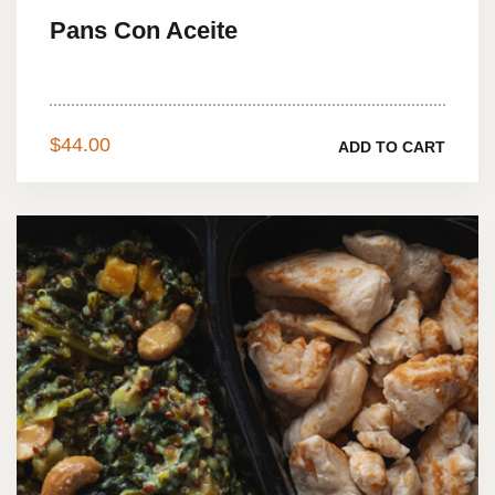
Pans Con Aceite
Charms of pleasure...
$
44.00
ADD TO CART